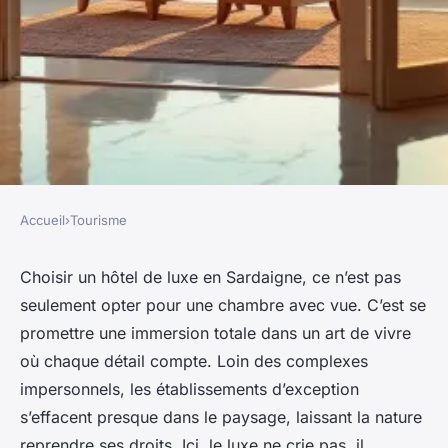
Accueil
›
Tourisme
TOURISME
Optimiser votre séjour dans
Choisir un hôtel de luxe en Sardaigne, ce n’est pas
seulement opter pour une chambre avec vue. C’est se
les meilleurs hôtels de luxe en
promettre une immersion totale dans un art de vivre
Sardaigne
où chaque détail compte. Loin des complexes
impersonnels, les établissements d’exception
Éléanore
•
08/04/2026 14:03
•
12 min de lecture
s’effacent presque dans le paysage, laissant la nature
reprendre ses droits. Ici, le luxe ne crie pas, il