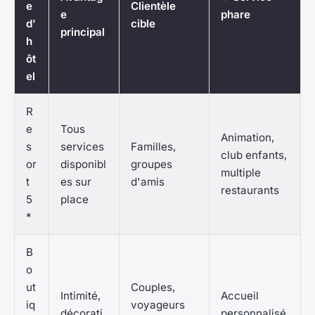
e
Clientèle
e
phare
d'
cible
principal
h
ôt
el
R
e
Tous
Animation,
s
services
Familles,
club enfants,
or
disponibl
groupes
multiple
t
es sur
d'amis
restaurants
5
place
*
B
o
ut
Couples,
Intimité,
Accueil
iq
voyageurs
décorati
personnalisé,