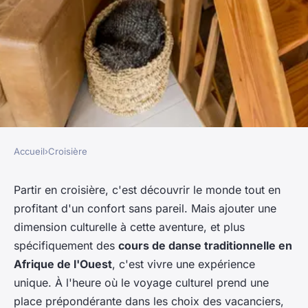
Accueil
›
Croisière
CROISIÈRE
Peut-on trouver une croisière
Partir en croisière, c'est découvrir le monde tout en
profitant d'un confort sans pareil. Mais ajouter une
qui inclut des cours de danse
dimension culturelle à cette aventure, et plus
traditionnelle en Afrique de
spécifiquement des
cours de danse traditionnelle en
l'Ouest?
Afrique de l'Ouest
, c'est vivre une expérience
unique. À l'heure où le voyage culturel prend une
François
•
11 juillet 2024
•
8 min de lecture
place prépondérante dans les choix des vacanciers,