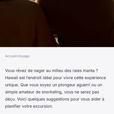
Accueil
›
Voyage
VOYAGE
Où pratiquer le snorkeling au
Vous rêvez de nager au milieu des raies manta ?
Hawaii est l’endroit idéal pour vivre cette expérience
milieu des raies manta à
unique. Que vous soyez un plongeur aguerri ou un
Hawaii ?
simple amateur de snorkeling, vous ne serez pas
déçu. Voici quelques suggestions pour vous aider à
Baptiste
•
9 octobre 2024
•
6 min de lecture
planifier votre excursion.