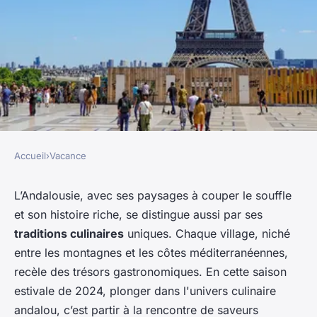
Accueil
›
Vacance
VACANCE
Comment découvrir les
L’Andalousie, avec ses paysages à couper le souffle
et son histoire riche, se distingue aussi par ses
traditions culinaires des
traditions culinaires
uniques. Chaque village, niché
villages de l'Andalousie,
entre les montagnes et les côtes méditerranéennes,
Espagne?
recèle des trésors gastronomiques. En cette saison
estivale de 2024, plonger dans l'univers culinaire
Laurent
•
11 juillet 2024
•
5 min de lecture
andalou, c’est partir à la rencontre de saveurs